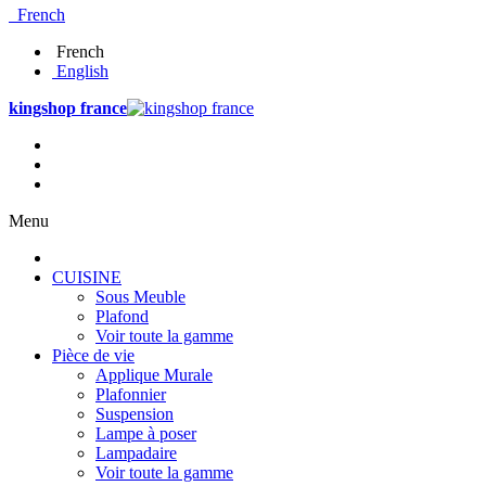
French
French
English
kingshop france
Menu
CUISINE
Sous Meuble
Plafond
Voir toute la gamme
Pièce de vie
Applique Murale
Plafonnier
Suspension
Lampe à poser
Lampadaire
Voir toute la gamme