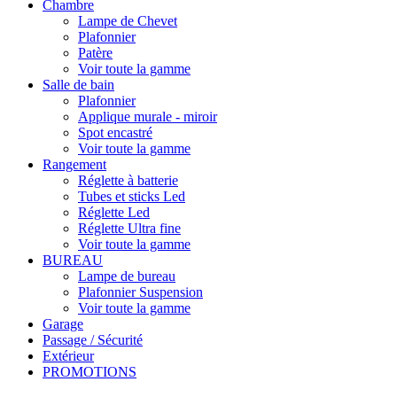
Chambre
Lampe de Chevet
Plafonnier
Patère
Voir toute la gamme
Salle de bain
Plafonnier
Applique murale - miroir
Spot encastré
Voir toute la gamme
Rangement
Réglette à batterie
Tubes et sticks Led
Réglette Led
Réglette Ultra fine
Voir toute la gamme
BUREAU
Lampe de bureau
Plafonnier Suspension
Voir toute la gamme
Garage
Passage / Sécurité
Extérieur
PROMOTIONS