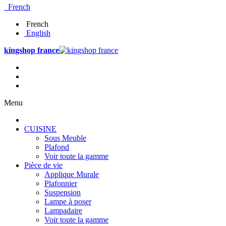
French
French
English
kingshop france
Menu
CUISINE
Sous Meuble
Plafond
Voir toute la gamme
Pièce de vie
Applique Murale
Plafonnier
Suspension
Lampe à poser
Lampadaire
Voir toute la gamme