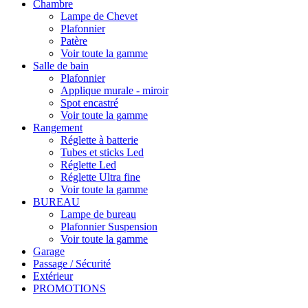
Chambre
Lampe de Chevet
Plafonnier
Patère
Voir toute la gamme
Salle de bain
Plafonnier
Applique murale - miroir
Spot encastré
Voir toute la gamme
Rangement
Réglette à batterie
Tubes et sticks Led
Réglette Led
Réglette Ultra fine
Voir toute la gamme
BUREAU
Lampe de bureau
Plafonnier Suspension
Voir toute la gamme
Garage
Passage / Sécurité
Extérieur
PROMOTIONS