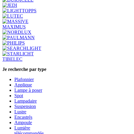
MAXIMUS
TIBELEC
Je recherche par type
Plafonnier
Applique
Lampe à poser
Spot
Lampadaire
Suspension
Lustre
Encastrés
Ampoule
Lumière
télécommandée