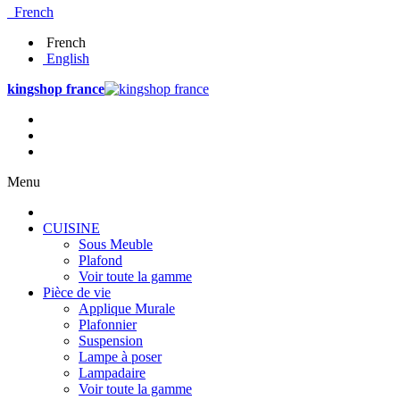
French
French
English
kingshop france
Menu
CUISINE
Sous Meuble
Plafond
Voir toute la gamme
Pièce de vie
Applique Murale
Plafonnier
Suspension
Lampe à poser
Lampadaire
Voir toute la gamme