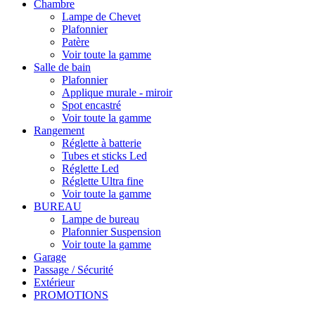
Chambre
Lampe de Chevet
Plafonnier
Patère
Voir toute la gamme
Salle de bain
Plafonnier
Applique murale - miroir
Spot encastré
Voir toute la gamme
Rangement
Réglette à batterie
Tubes et sticks Led
Réglette Led
Réglette Ultra fine
Voir toute la gamme
BUREAU
Lampe de bureau
Plafonnier Suspension
Voir toute la gamme
Garage
Passage / Sécurité
Extérieur
PROMOTIONS