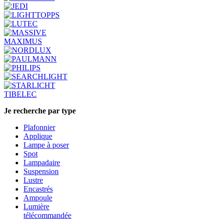
MAXIMUS
TIBELEC
Je recherche par type
Plafonnier
Applique
Lampe à poser
Spot
Lampadaire
Suspension
Lustre
Encastrés
Ampoule
Lumière
télécommandée