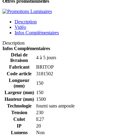
Offres promotionnelles
Description
Vidéo
Infos Complémentaires
Description
Infos Complémentaires
Délai de
4 à 5 jours
livraison
Fabricant
BRITOP
Code article
3181502
Longueur
150
(mm)
Largeur (mm)
150
Hauteur (mm)
1500
Technologie
fourni sans ampoule
Tension
230
Culot
E27
IP
20
Lumens
Non