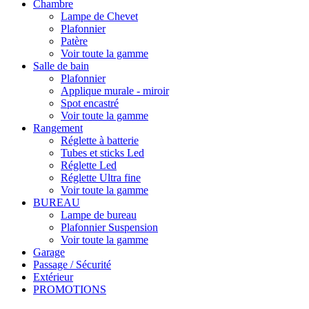
Chambre
Lampe de Chevet
Plafonnier
Patère
Voir toute la gamme
Salle de bain
Plafonnier
Applique murale - miroir
Spot encastré
Voir toute la gamme
Rangement
Réglette à batterie
Tubes et sticks Led
Réglette Led
Réglette Ultra fine
Voir toute la gamme
BUREAU
Lampe de bureau
Plafonnier Suspension
Voir toute la gamme
Garage
Passage / Sécurité
Extérieur
PROMOTIONS