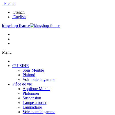
French
French
English
kingshop france
Menu
CUISINE
Sous Meuble
Plafond
Voir toute la gamme
Pièce de vie
Applique Murale
Plafonnier
Suspension
Lampe à poser
Lampadaire
Voir toute la gamme