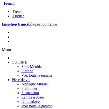
French
French
English
kingshop france
Menu
CUISINE
Sous Meuble
Plafond
Voir toute la gamme
Pièce de vie
Applique Murale
Plafonnier
Suspension
Lampe à poser
Lampadaire
Voir toute la gamme