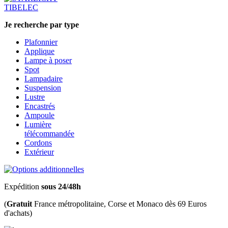
TIBELEC
Je recherche par type
Plafonnier
Applique
Lampe à poser
Spot
Lampadaire
Suspension
Lustre
Encastrés
Ampoule
Lumière
télécommandée
Cordons
Extérieur
Expédition
sous 24/48h
(
Gratuit
France métropolitaine, Corse et Monaco dès 69 Euros
d'achats)