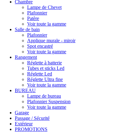
Chambre
Lampe de Chevet
Plafonnier
Patère
Voir toute la gamme
Salle de bain
Plafonnier
Applique murale - miroir
Spot encastré
Voir toute la gamme
Rangement
Réglette à batterie
Tubes et sticks Led
Réglette Led
Réglette Ultra fine
Voir toute la gamme
BUREAU
Lampe de bureau
Plafonnier Suspension
Voir toute la gamme
Garage
Passage / Sécurité
Extérieur
PROMOTIONS