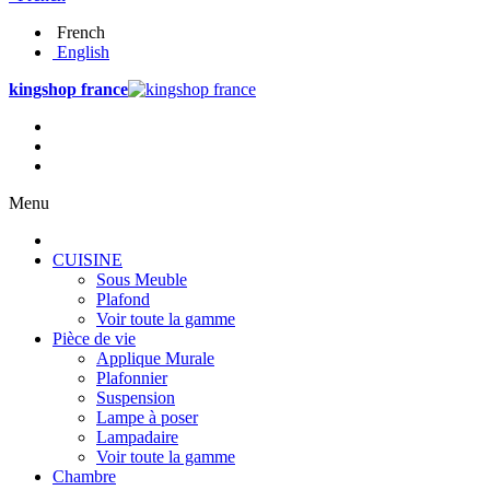
French
English
kingshop france
Menu
CUISINE
Sous Meuble
Plafond
Voir toute la gamme
Pièce de vie
Applique Murale
Plafonnier
Suspension
Lampe à poser
Lampadaire
Voir toute la gamme
Chambre