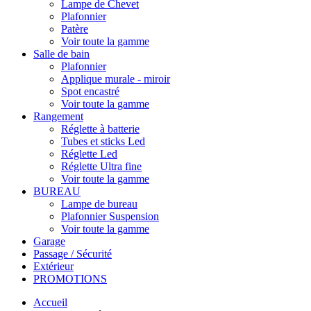
Lampe de Chevet
Plafonnier
Patère
Voir toute la gamme
Salle de bain
Plafonnier
Applique murale - miroir
Spot encastré
Voir toute la gamme
Rangement
Réglette à batterie
Tubes et sticks Led
Réglette Led
Réglette Ultra fine
Voir toute la gamme
BUREAU
Lampe de bureau
Plafonnier Suspension
Voir toute la gamme
Garage
Passage / Sécurité
Extérieur
PROMOTIONS
Accueil