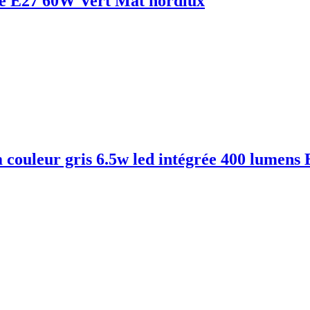
e E27 60W Vert Mat nordlux
 couleur gris 6.5w led intégrée 400 lume