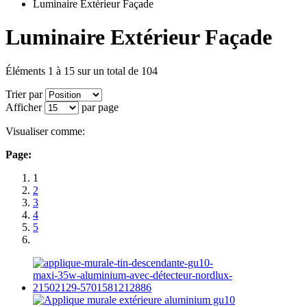
Luminaire Extérieur Façade
Luminaire Extérieur Façade
Éléments 1 à 15 sur un total de 104
Trier par
Afficher
par page
Visualiser comme:
Page:
1
2
3
4
5