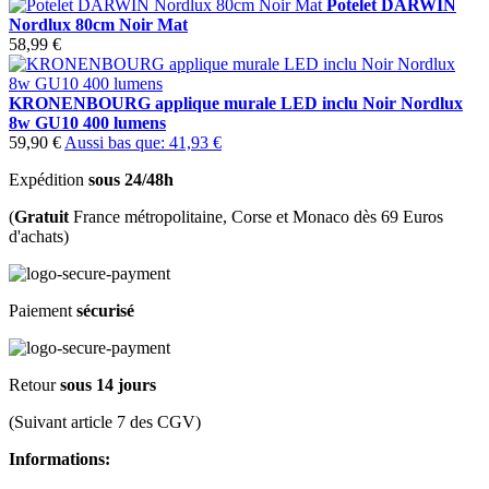
Potelet DARWIN
Nordlux 80cm Noir Mat
58,99 €
KRONENBOURG applique murale LED inclu Noir Nordlux
8w GU10 400 lumens
59,90 €
Aussi bas que:
41,93 €
Expédition
sous 24/48h
(
Gratuit
France métropolitaine, Corse et Monaco dès 69 Euros
d'achats)
Paiement
sécurisé
Retour
sous 14 jours
(Suivant article 7 des CGV)
Informations: