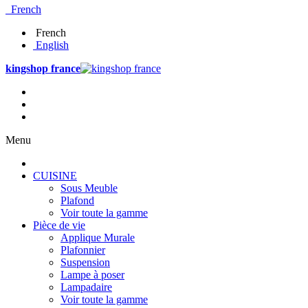
French
French
English
kingshop france
Menu
CUISINE
Sous Meuble
Plafond
Voir toute la gamme
Pièce de vie
Applique Murale
Plafonnier
Suspension
Lampe à poser
Lampadaire
Voir toute la gamme