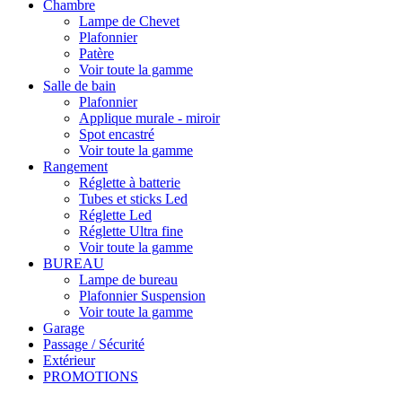
Chambre
Lampe de Chevet
Plafonnier
Patère
Voir toute la gamme
Salle de bain
Plafonnier
Applique murale - miroir
Spot encastré
Voir toute la gamme
Rangement
Réglette à batterie
Tubes et sticks Led
Réglette Led
Réglette Ultra fine
Voir toute la gamme
BUREAU
Lampe de bureau
Plafonnier Suspension
Voir toute la gamme
Garage
Passage / Sécurité
Extérieur
PROMOTIONS