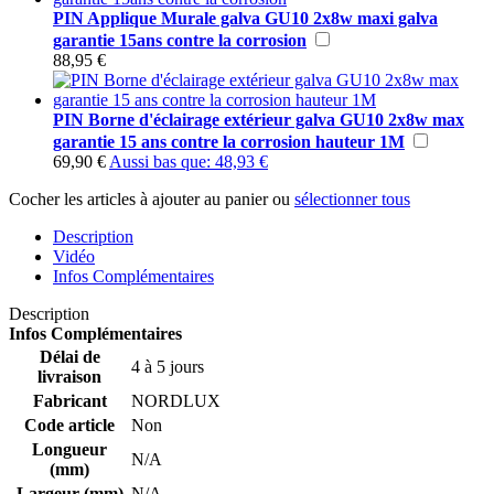
PIN Applique Murale galva GU10 2x8w maxi galva
garantie 15ans contre la corrosion
88,95 €
PIN Borne d'éclairage extérieur galva GU10 2x8w max
garantie 15 ans contre la corrosion hauteur 1M
69,90 €
Aussi bas que:
48,93 €
Cocher les articles à ajouter au panier ou
sélectionner tous
Description
Vidéo
Infos Complémentaires
Description
Infos Complémentaires
Délai de
4 à 5 jours
livraison
Fabricant
NORDLUX
Code article
Non
Longueur
N/A
(mm)
Largeur (mm)
N/A