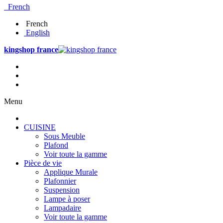
French
French
English
kingshop france
Menu
CUISINE
Sous Meuble
Plafond
Voir toute la gamme
Pièce de vie
Applique Murale
Plafonnier
Suspension
Lampe à poser
Lampadaire
Voir toute la gamme