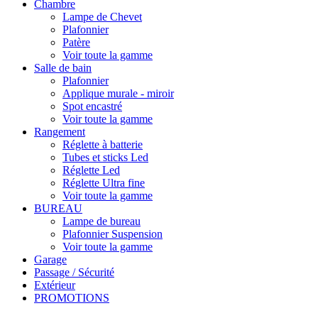
Chambre
Lampe de Chevet
Plafonnier
Patère
Voir toute la gamme
Salle de bain
Plafonnier
Applique murale - miroir
Spot encastré
Voir toute la gamme
Rangement
Réglette à batterie
Tubes et sticks Led
Réglette Led
Réglette Ultra fine
Voir toute la gamme
BUREAU
Lampe de bureau
Plafonnier Suspension
Voir toute la gamme
Garage
Passage / Sécurité
Extérieur
PROMOTIONS