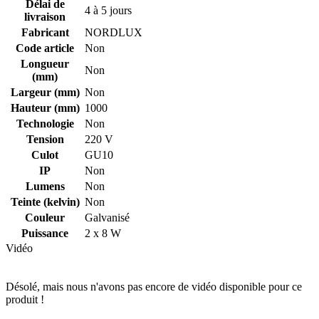
Délai de
4 à 5 jours
livraison
Fabricant
NORDLUX
Code article
Non
Longueur
Non
(mm)
Largeur (mm)
Non
Hauteur (mm)
1000
Technologie
Non
Tension
220 V
Culot
GU10
IP
Non
Lumens
Non
Teinte (kelvin)
Non
Couleur
Galvanisé
Puissance
2 x 8 W
Vidéo
Désolé, mais nous n'avons pas encore de vidéo disponible pour ce
produit !