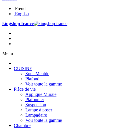
French
English
kingshop france
Menu
CUISINE
Sous Meuble
Plafond
Voir toute la gamme
Pièce de vie
Applique Murale
Plafonnier
Suspension
Lampe à poser
Lampadaire
Voir toute la gamme
Chambre