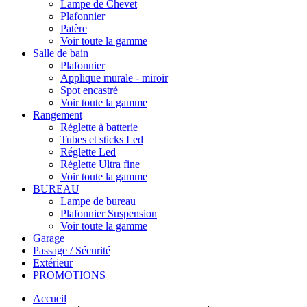
Lampe de Chevet
Plafonnier
Patère
Voir toute la gamme
Salle de bain
Plafonnier
Applique murale - miroir
Spot encastré
Voir toute la gamme
Rangement
Réglette à batterie
Tubes et sticks Led
Réglette Led
Réglette Ultra fine
Voir toute la gamme
BUREAU
Lampe de bureau
Plafonnier Suspension
Voir toute la gamme
Garage
Passage / Sécurité
Extérieur
PROMOTIONS
Accueil