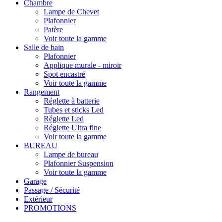
Chambre
Lampe de Chevet
Plafonnier
Patère
Voir toute la gamme
Salle de bain
Plafonnier
Applique murale - miroir
Spot encastré
Voir toute la gamme
Rangement
Réglette à batterie
Tubes et sticks Led
Réglette Led
Réglette Ultra fine
Voir toute la gamme
BUREAU
Lampe de bureau
Plafonnier Suspension
Voir toute la gamme
Garage
Passage / Sécurité
Extérieur
PROMOTIONS