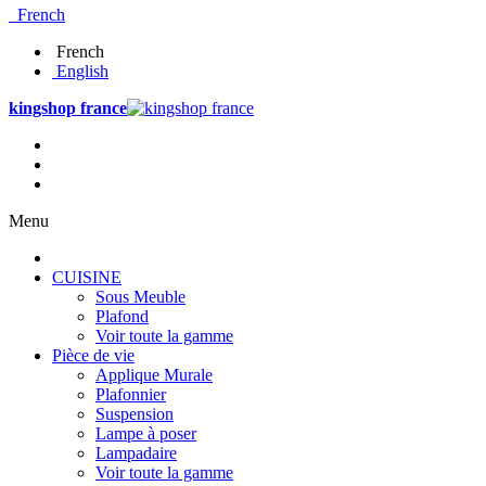
French
French
English
kingshop france
Menu
CUISINE
Sous Meuble
Plafond
Voir toute la gamme
Pièce de vie
Applique Murale
Plafonnier
Suspension
Lampe à poser
Lampadaire
Voir toute la gamme