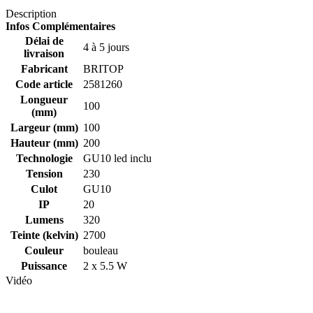
Description
Infos Complémentaires
Délai de
4 à 5 jours
livraison
Fabricant
BRITOP
Code article
2581260
Longueur
100
(mm)
Largeur (mm)
100
Hauteur (mm)
200
Technologie
GU10 led inclu
Tension
230
Culot
GU10
IP
20
Lumens
320
Teinte (kelvin)
2700
Couleur
bouleau
Puissance
2 x 5.5 W
Vidéo