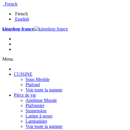
French
French
English
kingshop france
Menu
CUISINE
Sous Meuble
Plafond
Voir toute la gamme
Pièce de vie
Applique Murale
Plafonnier
Suspension
Lampe à poser
Lampadaire
Voir toute la gamme