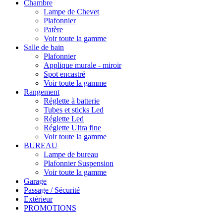
Chambre
Lampe de Chevet
Plafonnier
Patère
Voir toute la gamme
Salle de bain
Plafonnier
Applique murale - miroir
Spot encastré
Voir toute la gamme
Rangement
Réglette à batterie
Tubes et sticks Led
Réglette Led
Réglette Ultra fine
Voir toute la gamme
BUREAU
Lampe de bureau
Plafonnier Suspension
Voir toute la gamme
Garage
Passage / Sécurité
Extérieur
PROMOTIONS