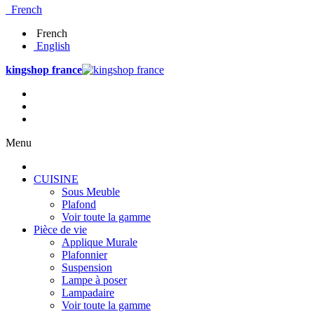
French
French
English
kingshop france
Menu
CUISINE
Sous Meuble
Plafond
Voir toute la gamme
Pièce de vie
Applique Murale
Plafonnier
Suspension
Lampe à poser
Lampadaire
Voir toute la gamme