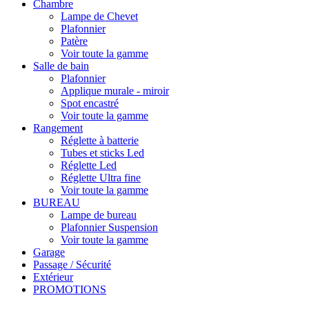
Chambre
Lampe de Chevet
Plafonnier
Patère
Voir toute la gamme
Salle de bain
Plafonnier
Applique murale - miroir
Spot encastré
Voir toute la gamme
Rangement
Réglette à batterie
Tubes et sticks Led
Réglette Led
Réglette Ultra fine
Voir toute la gamme
BUREAU
Lampe de bureau
Plafonnier Suspension
Voir toute la gamme
Garage
Passage / Sécurité
Extérieur
PROMOTIONS