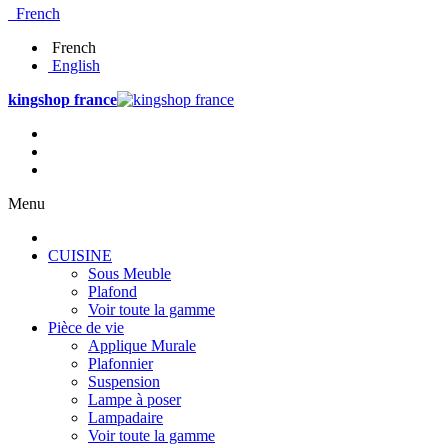
French
French
English
kingshop france
Menu
CUISINE
Sous Meuble
Plafond
Voir toute la gamme
Pièce de vie
Applique Murale
Plafonnier
Suspension
Lampe à poser
Lampadaire
Voir toute la gamme