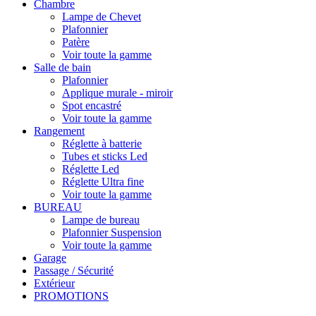
Chambre
Lampe de Chevet
Plafonnier
Patère
Voir toute la gamme
Salle de bain
Plafonnier
Applique murale - miroir
Spot encastré
Voir toute la gamme
Rangement
Réglette à batterie
Tubes et sticks Led
Réglette Led
Réglette Ultra fine
Voir toute la gamme
BUREAU
Lampe de bureau
Plafonnier Suspension
Voir toute la gamme
Garage
Passage / Sécurité
Extérieur
PROMOTIONS