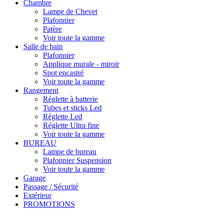
Chambre
Lampe de Chevet
Plafonnier
Patère
Voir toute la gamme
Salle de bain
Plafonnier
Applique murale - miroir
Spot encastré
Voir toute la gamme
Rangement
Réglette à batterie
Tubes et sticks Led
Réglette Led
Réglette Ultra fine
Voir toute la gamme
BUREAU
Lampe de bureau
Plafonnier Suspension
Voir toute la gamme
Garage
Passage / Sécurité
Extérieur
PROMOTIONS