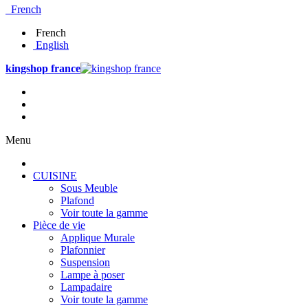
French
French
English
kingshop france
Menu
CUISINE
Sous Meuble
Plafond
Voir toute la gamme
Pièce de vie
Applique Murale
Plafonnier
Suspension
Lampe à poser
Lampadaire
Voir toute la gamme