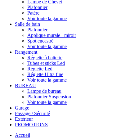
Lampe de Chevet
Plafonnier
Patère
Voir toute la gamme
Salle de bain
Plafonnier
Applique murale - miroir
Spot encastré
Voir toute la gamme
Rangement
Réglette à batterie
Tubes et sticks Led
Réglette Led
Réglette Ultra fine
Voir toute la gamme
BUREAU
Lampe de bureau
Plafonnier Suspension
Voir toute la gamme
Garage
Passage / Sécurité
Extérieur
PROMOTIONS
Accueil