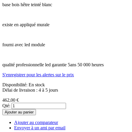
base bois hêtre teinté blanc
existe en appliqué murale
fourni avec led module
qualité professionnelle led garantie 5ans 50 000 heures
S'enregistrer pour les alertes sur le prix
Disponibilité:
En stock
Délai de livraison : 4 à 5 jours
462,00 €
Qté:
Ajouter au panier
Ajouter au comparateur
Envoyer à un ami par email