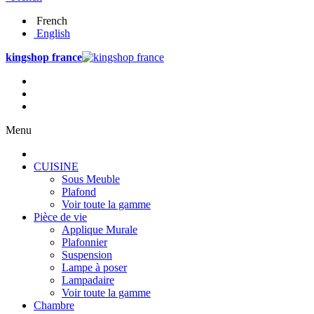
French
English
kingshop france
Menu
CUISINE
Sous Meuble
Plafond
Voir toute la gamme
Pièce de vie
Applique Murale
Plafonnier
Suspension
Lampe à poser
Lampadaire
Voir toute la gamme
Chambre