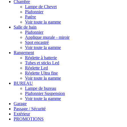
Chambre
Lampe de Chevet
Plafonnier
Patère
Voir toute la gamme
Salle de bain
Plafonnier
Applique murale - miroir
Spot encastré
Voir toute la gamme
Rangement
Réglette à batterie
Tubes et sticks Led
Réglette Led
Réglette Ultra fine
Voir toute la gamme
BUREAU
Lampe de bureau
Plafonnier Suspension
Voir toute la gamme
Garage
Passage / Sécurité
Extérieur
PROMOTIONS