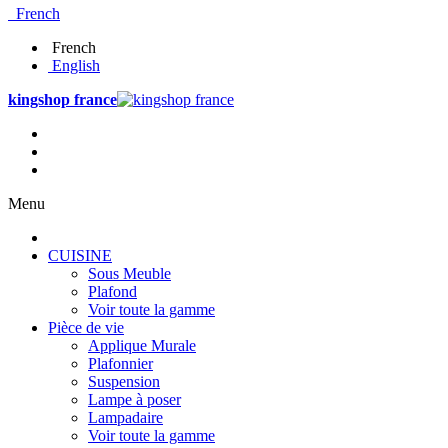
French
French
English
kingshop france
Menu
CUISINE
Sous Meuble
Plafond
Voir toute la gamme
Pièce de vie
Applique Murale
Plafonnier
Suspension
Lampe à poser
Lampadaire
Voir toute la gamme