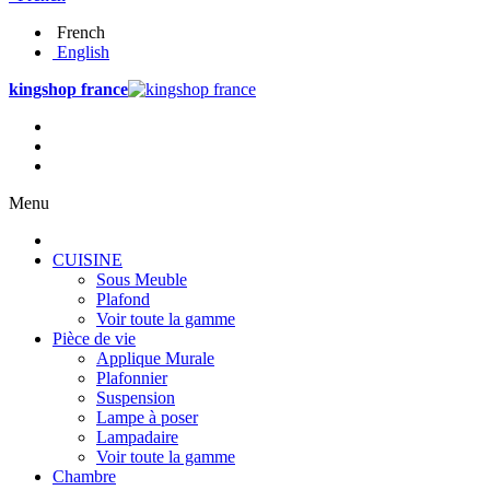
French
English
kingshop france
Menu
CUISINE
Sous Meuble
Plafond
Voir toute la gamme
Pièce de vie
Applique Murale
Plafonnier
Suspension
Lampe à poser
Lampadaire
Voir toute la gamme
Chambre