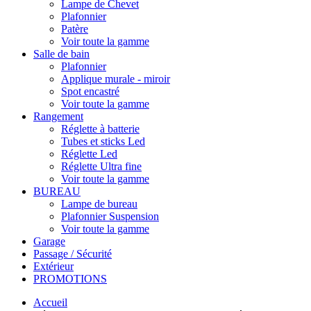
Lampe de Chevet
Plafonnier
Patère
Voir toute la gamme
Salle de bain
Plafonnier
Applique murale - miroir
Spot encastré
Voir toute la gamme
Rangement
Réglette à batterie
Tubes et sticks Led
Réglette Led
Réglette Ultra fine
Voir toute la gamme
BUREAU
Lampe de bureau
Plafonnier Suspension
Voir toute la gamme
Garage
Passage / Sécurité
Extérieur
PROMOTIONS
Accueil