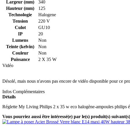
Largeur (mm)
340
Hauteur (mm)
125
Technologie
Halogene
Tension
220 V
Culot
GU10
IP
20
Lumens
Non
Teinte (kelvin)
Non
Couleur
Non
Puissance
2 X 35 W
Vidéo
Désolé, mais nous n'avons pas encore de vidéo disponible pour ce pro
Infos Complémentaires
Détails
Réglette My Living Philips 2 x 35 w eco halogène-ampoules philip
Vous pourriez aussi être intéressé(e) par le(s) produit(s) suivant(s