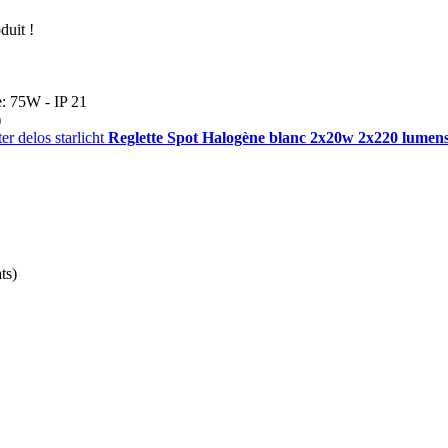
duit !
: 75W - IP 21
)
Reglette Spot Halogène blanc 2x20w 2x220 lumens 2
ts)