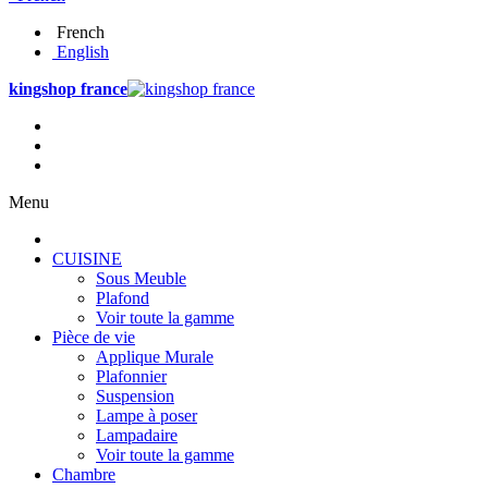
French
English
kingshop france
Menu
CUISINE
Sous Meuble
Plafond
Voir toute la gamme
Pièce de vie
Applique Murale
Plafonnier
Suspension
Lampe à poser
Lampadaire
Voir toute la gamme
Chambre