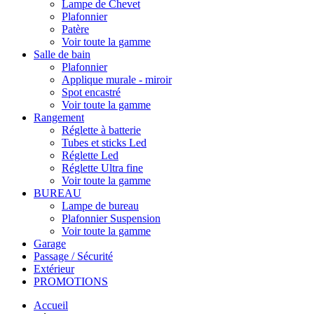
Lampe de Chevet
Plafonnier
Patère
Voir toute la gamme
Salle de bain
Plafonnier
Applique murale - miroir
Spot encastré
Voir toute la gamme
Rangement
Réglette à batterie
Tubes et sticks Led
Réglette Led
Réglette Ultra fine
Voir toute la gamme
BUREAU
Lampe de bureau
Plafonnier Suspension
Voir toute la gamme
Garage
Passage / Sécurité
Extérieur
PROMOTIONS
Accueil