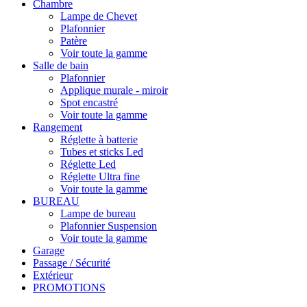
Chambre
Lampe de Chevet
Plafonnier
Patère
Voir toute la gamme
Salle de bain
Plafonnier
Applique murale - miroir
Spot encastré
Voir toute la gamme
Rangement
Réglette à batterie
Tubes et sticks Led
Réglette Led
Réglette Ultra fine
Voir toute la gamme
BUREAU
Lampe de bureau
Plafonnier Suspension
Voir toute la gamme
Garage
Passage / Sécurité
Extérieur
PROMOTIONS