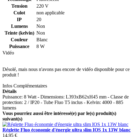
Tension
220 V
Culot
non applicable
IP
20
Lumens
Non
Teinte (kelvin)
Non
Couleur
Blanc
Puissance
8 W
Vidéo
Désolé, mais nous n'avons pas encore de vidéo disponible pour ce
produit !
Infos Complémentaires
Détails
Puissance: 8 Watt - Dimensions: L393xB62xH45 mm - Classe de
protection: 2 / IP20 - Tube Fluo T5 inclus - Kelvin: 4000 - 885
lumens
Vous pourriez aussi être intéressé(e) par le(s) produit(s)
suivant(s)
Réglette Fluo économie d'énergie ultra slim IOS 1x 13W blanc
14,95 €