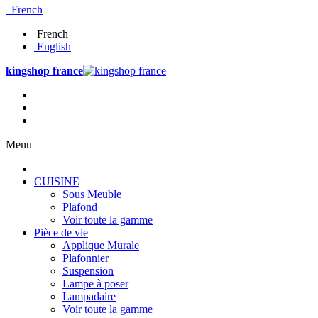
French
French
English
kingshop france
Menu
CUISINE
Sous Meuble
Plafond
Voir toute la gamme
Pièce de vie
Applique Murale
Plafonnier
Suspension
Lampe à poser
Lampadaire
Voir toute la gamme