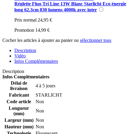
Réglette Fluo Tri Line 13W Blanc Starlicht Eco énergie
long 62.3cm 830 lumens 4000k avec inter
Prix normal
24,95 €
Promotion
14,99 €
Cocher les articles à ajouter au panier ou
sélectionner tous
Description
Vidéo
Infos Complémentaires
Description
Infos Complémentaires
Délai de
4 à 5 jours
livraison
Fabricant
STARLICHT
Code article
Non
Longueur
Non
(mm)
Largeur (mm)
Non
Hauteur (mm)
Non
Technologie
Fluorescent