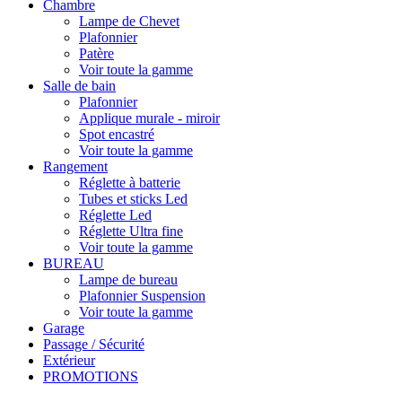
Chambre
Lampe de Chevet
Plafonnier
Patère
Voir toute la gamme
Salle de bain
Plafonnier
Applique murale - miroir
Spot encastré
Voir toute la gamme
Rangement
Réglette à batterie
Tubes et sticks Led
Réglette Led
Réglette Ultra fine
Voir toute la gamme
BUREAU
Lampe de bureau
Plafonnier Suspension
Voir toute la gamme
Garage
Passage / Sécurité
Extérieur
PROMOTIONS