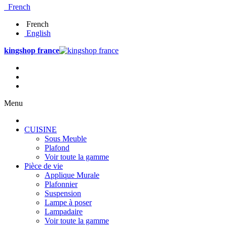
French
French
English
kingshop france
Menu
CUISINE
Sous Meuble
Plafond
Voir toute la gamme
Pièce de vie
Applique Murale
Plafonnier
Suspension
Lampe à poser
Lampadaire
Voir toute la gamme