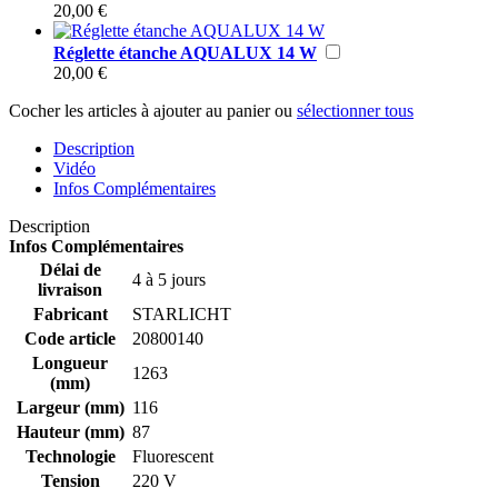
20,00 €
Réglette étanche AQUALUX 14 W
20,00 €
Cocher les articles à ajouter au panier ou
sélectionner tous
Description
Vidéo
Infos Complémentaires
Description
Infos Complémentaires
Délai de
4 à 5 jours
livraison
Fabricant
STARLICHT
Code article
20800140
Longueur
1263
(mm)
Largeur (mm)
116
Hauteur (mm)
87
Technologie
Fluorescent
Tension
220 V