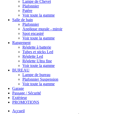
Lampe de Chevet
Plafonnier
Patère
Voir toute la gamme
Salle de bain
Plafonnier
Applique murale - miroir
Spot encastré
Voir toute la gamme
Rangement
Réglette à batterie
Tubes et sticks Led
Réglette Led
Réglette Ultra fine
Voir toute la gamme
BUREAU
Lampe de bureau
Plafonnier Suspension
Voir toute la gamme
Garage
Passage / Sécurité
Extérieur
PROMOTIONS
Accueil