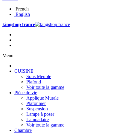
French
English
kingshop france
Menu
CUISINE
Sous Meuble
Plafond
Voir toute la gamme
Pièce de vie
Applique Murale
Plafonnier
Suspension
Lampe à poser
Lampadaire
Voir toute la gamme
Chambre