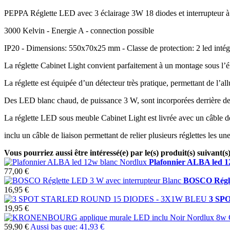
PEPPA Réglette LED avec 3 éclairage 3W 18 diodes et interrupteur à
3000 Kelvin - Energie A - connection possible
IP20 - Dimensions: 550x70x25 mm - Classe de protection: 2 led intég
La réglette Cabinet Light convient parfaitement à un montage sous l’él
La réglette est équipée d’un détecteur très pratique, permettant de l’a
Des LED blanc chaud, de puissance 3 W, sont incorporées derrière des
La réglette LED sous meuble Cabinet Light est livrée avec un câble 
inclu un câble de liaison permettant de relier plusieurs réglettes les un
Vous pourriez aussi être intéressé(e) par le(s) produit(s) suivant(s
Plafonnier ALBA led 1
77,00 €
BOSCO Régle
16,95 €
3 SP
19,95 €
59,90 €
Aussi bas que:
41,93 €