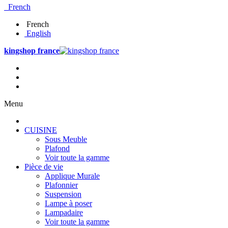
French
French
English
kingshop france
Menu
CUISINE
Sous Meuble
Plafond
Voir toute la gamme
Pièce de vie
Applique Murale
Plafonnier
Suspension
Lampe à poser
Lampadaire
Voir toute la gamme