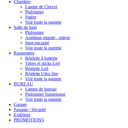
Chambre
Lampe de Chevet
Plafonnier
Patère
Voir toute la gamme
Salle de bain
Plafonnier
Applique murale - miroir
Spot encastré
Voir toute la gamme
Rangement
Réglette à batterie
Tubes et sticks Led
Réglette Led
Réglette Ultra fine
Voir toute la gamme
BUREAU
Lampe de bureau
Plafonnier Suspension
Voir toute la gamme
Garage
Passage / Sécurité
Extérieur
PROMOTIONS