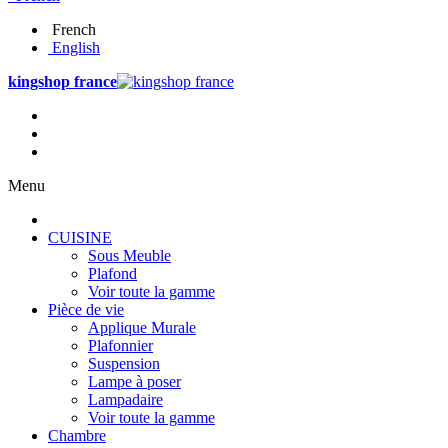
French
English
kingshop france
Menu
CUISINE
Sous Meuble
Plafond
Voir toute la gamme
Pièce de vie
Applique Murale
Plafonnier
Suspension
Lampe à poser
Lampadaire
Voir toute la gamme
Chambre