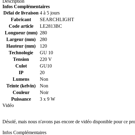
Description
Infos Complémentaires
Délai de livraison
4 à 5 jours
Fabricant
SEARCHLIGHT
Code article
LE2813BC
Longueur (mm)
280
Largeur (mm)
280
Hauteur (mm)
120
Technologie
GU 10
Tension
220 V
Culot
GU10
IP
20
Lumens
Non
Teinte (kelvin)
Non
Couleur
Noir
Puissance
3 x 9 W
Vidéo
Désolé, mais nous n'avons pas encore de vidéo disponible pour ce pro
Infos Complémentaires