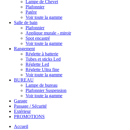
Lampe de Chevet
Plafonnier
Patère
Voir toute la gamme
Salle de bain
Plafonnier
Applique murale - miroir
Spot encastré
Voir toute la gamme
Rangement
Réglette à batterie
Tubes et sticks Led
Réglette Led
Réglette Ultra fine
Voir toute la gamme
BUREAU
Lampe de bureau
Plafonnier Suspension
Voir toute la gamme
Garage
Passage / Sécurité
Extérieur
PROMOTIONS
Accueil