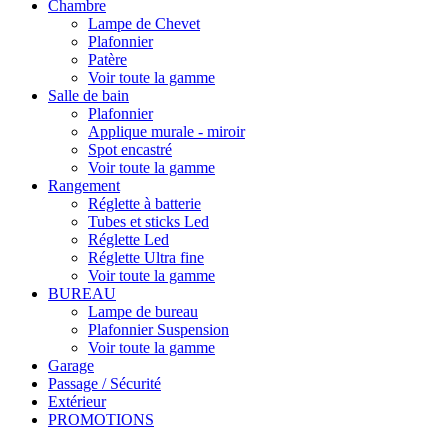
Chambre
Lampe de Chevet
Plafonnier
Patère
Voir toute la gamme
Salle de bain
Plafonnier
Applique murale - miroir
Spot encastré
Voir toute la gamme
Rangement
Réglette à batterie
Tubes et sticks Led
Réglette Led
Réglette Ultra fine
Voir toute la gamme
BUREAU
Lampe de bureau
Plafonnier Suspension
Voir toute la gamme
Garage
Passage / Sécurité
Extérieur
PROMOTIONS