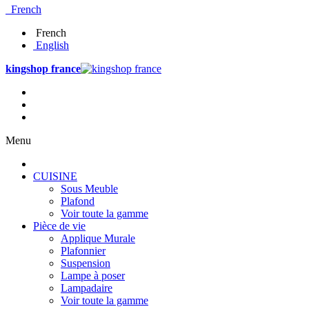
French
French
English
kingshop france
Menu
CUISINE
Sous Meuble
Plafond
Voir toute la gamme
Pièce de vie
Applique Murale
Plafonnier
Suspension
Lampe à poser
Lampadaire
Voir toute la gamme