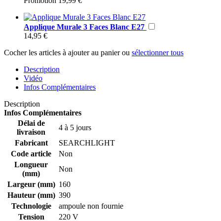
Promotion
19,99 €
Applique Murale 3 Faces Blanc E27
14,95 €
Cocher les articles à ajouter au panier ou
sélectionner tous
Description
Vidéo
Infos Complémentaires
Description
Infos Complémentaires
Délai de
4 à 5 jours
livraison
Fabricant
SEARCHLIGHT
Code article
Non
Longueur
Non
(mm)
Largeur (mm)
160
Hauteur (mm)
390
Technologie
ampoule non fournie
Tension
220 V