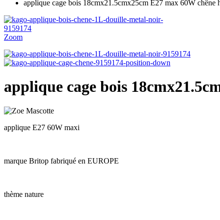
applique cage bois 18cmx21.5cmx25cm E27 max 60W chêne hu
Zoom
applique cage bois 18cmx21.5c
applique E27 60W maxi
marque Britop fabriqué en EUROPE
thème nature