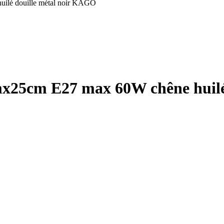
ilé douille métal noir KAGO
mx25cm E27 max 60W chêne huil