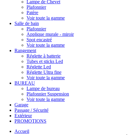
Lampe de Chevet
Plafonnier
Patère
Voir toute la gamme
Salle de bain
Plafonnier
Applique murale - miroir
Spot encastré
Voir toute la gamme
Rangement
Réglette à batterie
Tubes et sticks Led
Réglette Led
Réglette Ultra fine
Voir toute la gamme
BUREAU
Lampe de bureau
Plafonnier Suspension
Voir toute la gamme
Garage
Passage / Sécurité
Extérieur
PROMOTIONS
Accueil