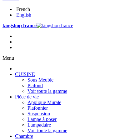
French
English
kingshop france
Menu
CUISINE
Sous Meuble
Plafond
Voir toute la gamme
Pièce de vie
Applique Murale
Plafonnier
Suspension
Lampe à poser
Lampadaire
Voir toute la gamme
Chambre