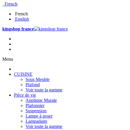
French
French
English
kingshop france
Menu
CUISINE
Sous Meuble
Plafond
Voir toute la gamme
Pièce de vie
Applique Murale
Plafonnier
Suspension
Lampe à poser
Lampadaire
Voir toute la gamme