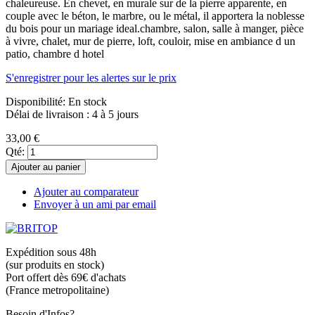
chaleureuse. En chevet, en murale sur de la pierre apparente, en
couple avec le béton, le marbre, ou le métal, il apportera la noblesse
du bois pour un mariage ideal.chambre, salon, salle à manger, pièce
à vivre, chalet, mur de pierre, loft, couloir, mise en ambiance d un
patio, chambre d hotel
S'enregistrer pour les alertes sur le prix
Disponibilité:
En stock
Délai de livraison : 4 à 5 jours
33,00 €
Qté:
Ajouter au panier
Ajouter au comparateur
Envoyer à un ami par email
Expédition sous 48h
(sur produits en stock)
Port offert dès 69€ d'achats
(France metropolitaine)
Besoin d'Infos?