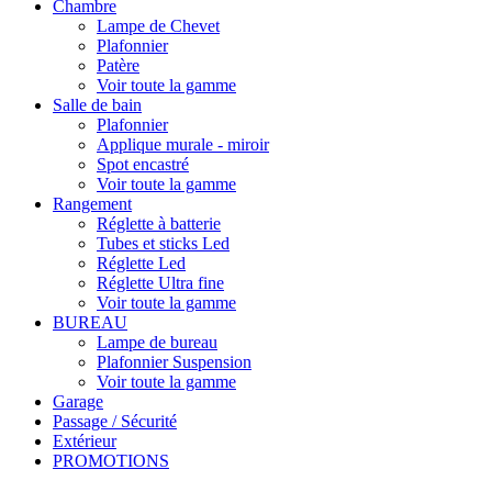
Chambre
Lampe de Chevet
Plafonnier
Patère
Voir toute la gamme
Salle de bain
Plafonnier
Applique murale - miroir
Spot encastré
Voir toute la gamme
Rangement
Réglette à batterie
Tubes et sticks Led
Réglette Led
Réglette Ultra fine
Voir toute la gamme
BUREAU
Lampe de bureau
Plafonnier Suspension
Voir toute la gamme
Garage
Passage / Sécurité
Extérieur
PROMOTIONS