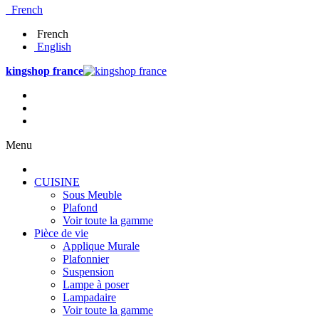
French
French
English
kingshop france
Menu
CUISINE
Sous Meuble
Plafond
Voir toute la gamme
Pièce de vie
Applique Murale
Plafonnier
Suspension
Lampe à poser
Lampadaire
Voir toute la gamme