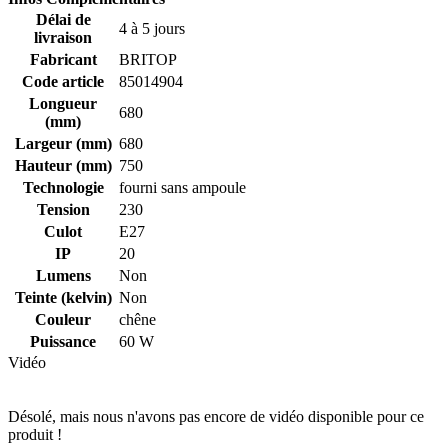
Délai de
4 à 5 jours
livraison
Fabricant
BRITOP
Code article
85014904
Longueur
680
(mm)
Largeur (mm)
680
Hauteur (mm)
750
Technologie
fourni sans ampoule
Tension
230
Culot
E27
IP
20
Lumens
Non
Teinte (kelvin)
Non
Couleur
chêne
Puissance
60 W
Vidéo
Désolé, mais nous n'avons pas encore de vidéo disponible pour ce
produit !