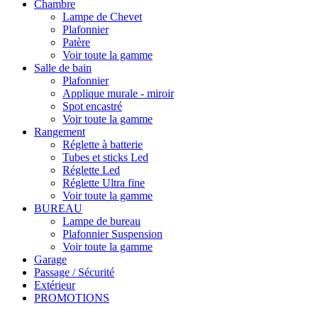
Chambre
Lampe de Chevet
Plafonnier
Patère
Voir toute la gamme
Salle de bain
Plafonnier
Applique murale - miroir
Spot encastré
Voir toute la gamme
Rangement
Réglette à batterie
Tubes et sticks Led
Réglette Led
Réglette Ultra fine
Voir toute la gamme
BUREAU
Lampe de bureau
Plafonnier Suspension
Voir toute la gamme
Garage
Passage / Sécurité
Extérieur
PROMOTIONS