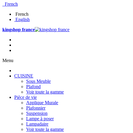
French
French
English
kingshop france
Menu
CUISINE
Sous Meuble
Plafond
Voir toute la gamme
Pièce de vie
Applique Murale
Plafonnier
Suspension
Lampe à poser
Lampadaire
Voir toute la gamme