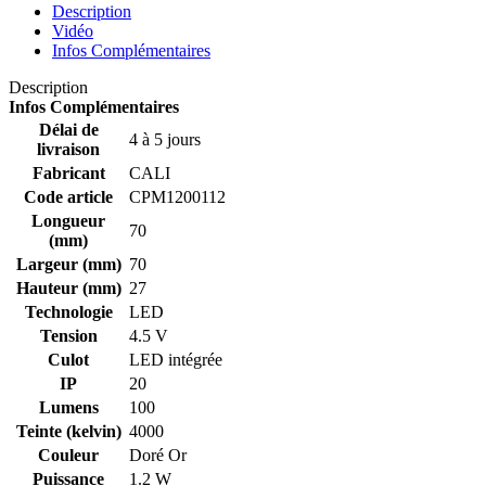
Description
Vidéo
Infos Complémentaires
Description
Infos Complémentaires
Délai de
4 à 5 jours
livraison
Fabricant
CALI
Code article
CPM1200112
Longueur
70
(mm)
Largeur (mm)
70
Hauteur (mm)
27
Technologie
LED
Tension
4.5 V
Culot
LED intégrée
IP
20
Lumens
100
Teinte (kelvin)
4000
Couleur
Doré Or
Puissance
1.2 W