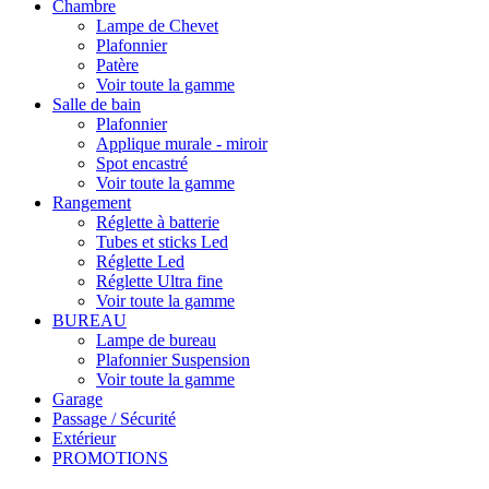
Chambre
Lampe de Chevet
Plafonnier
Patère
Voir toute la gamme
Salle de bain
Plafonnier
Applique murale - miroir
Spot encastré
Voir toute la gamme
Rangement
Réglette à batterie
Tubes et sticks Led
Réglette Led
Réglette Ultra fine
Voir toute la gamme
BUREAU
Lampe de bureau
Plafonnier Suspension
Voir toute la gamme
Garage
Passage / Sécurité
Extérieur
PROMOTIONS