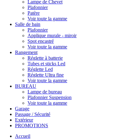
Lampe de Chevet
Plafonnier
Patère
Voir toute la gamme
Salle de bain
Plafonnier
Applique murale - miroir
Spot encastré
Voir toute la gamme
Rangement
Réglette à batterie
Tubes et sticks Led
Réglette Led
Réglette Ultra fine
Voir toute la gamme
BUREAU
Lampe de bureau
Plafonnier Suspension
Voir toute la gamme
Garage
Passage / Sécurité
Extérieur
PROMOTIONS
Accueil