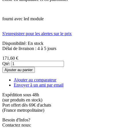
fourni avec led module
S'enregistrer pour les alertes sur le prix
Disponibilité:
En stock
Délai de livraison : 4 à 5 jours
171,60 €
Qté:
Ajouter au panier
Ajouter au comparateur
Envoyer à un ami par email
Expédition sous 48h
(sur produits en stock)
Port offert dès 69€ d'achats
(France metropolitaine)
Besoin d'Infos?
Contactez nous: