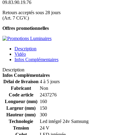
09.83.90.19.76
Retours acceptés sous 28 jours
(Art. 7 CGV.)
Offres promotionnelles
Description
Vidéo
Infos Complémentaires
Description
Infos Complémentaires
Délai de livraison
4 à 5 jours
Fabricant
Non
Code article
2437276
Longueur (mm)
160
Largeur (mm)
150
Hauteur (mm)
300
Technologie
Led intégré 24v Samsung
Tension
24 V
Culot
LED intégrée