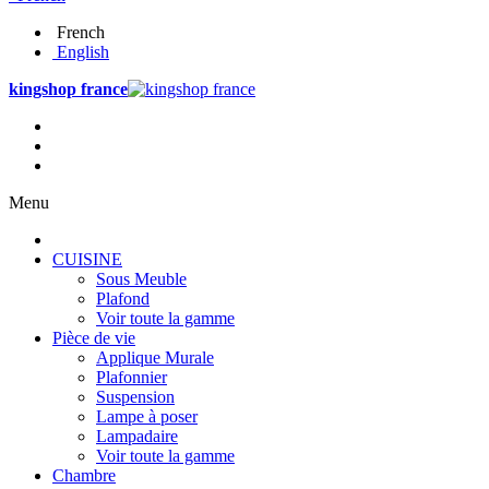
French
English
kingshop france
Menu
CUISINE
Sous Meuble
Plafond
Voir toute la gamme
Pièce de vie
Applique Murale
Plafonnier
Suspension
Lampe à poser
Lampadaire
Voir toute la gamme
Chambre