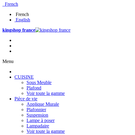
French
French
English
kingshop france
Menu
CUISINE
Sous Meuble
Plafond
Voir toute la gamme
Pièce de vie
Applique Murale
Plafonnier
Suspension
Lampe à poser
Lampadaire
Voir toute la gamme