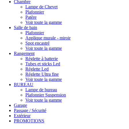
Chambre
Lampe de Chevet
Plafonnier
Patère
Voir toute la gamme
Salle de bain
Plafonnier
Applique murale - miroir
Spot encastré
Voir toute la gamme
Rangement
Réglette à batterie
Tubes et sticks Led
Réglette Led
Réglette Ultra fine
Voir toute la gamme
BUREAU
Lampe de bureau
Plafonnier Suspension
Voir toute la gamme
Garage
Passage / Sécurité
Extérieur
PROMOTIONS