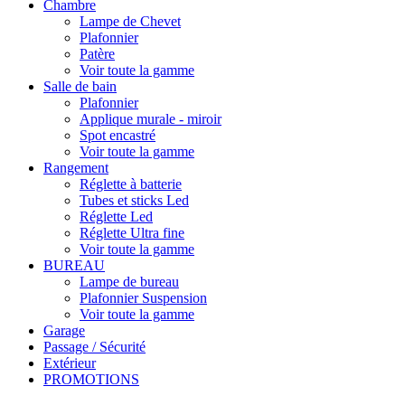
Chambre
Lampe de Chevet
Plafonnier
Patère
Voir toute la gamme
Salle de bain
Plafonnier
Applique murale - miroir
Spot encastré
Voir toute la gamme
Rangement
Réglette à batterie
Tubes et sticks Led
Réglette Led
Réglette Ultra fine
Voir toute la gamme
BUREAU
Lampe de bureau
Plafonnier Suspension
Voir toute la gamme
Garage
Passage / Sécurité
Extérieur
PROMOTIONS