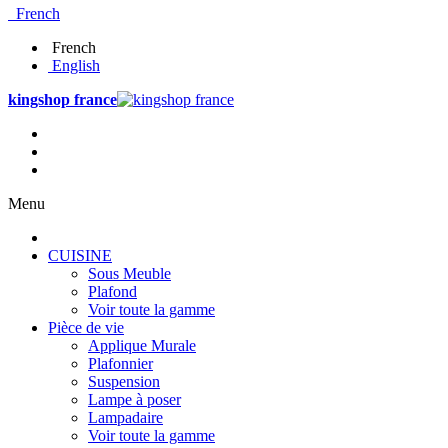
French
French
English
kingshop france
Menu
CUISINE
Sous Meuble
Plafond
Voir toute la gamme
Pièce de vie
Applique Murale
Plafonnier
Suspension
Lampe à poser
Lampadaire
Voir toute la gamme