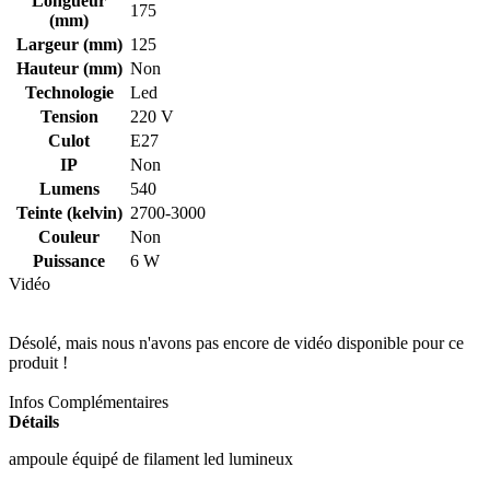
Longueur
175
(mm)
Largeur (mm)
125
Hauteur (mm)
Non
Technologie
Led
Tension
220 V
Culot
E27
IP
Non
Lumens
540
Teinte (kelvin)
2700-3000
Couleur
Non
Puissance
6 W
Vidéo
Désolé, mais nous n'avons pas encore de vidéo disponible pour ce
produit !
Infos Complémentaires
Détails
ampoule équipé de filament led lumineux