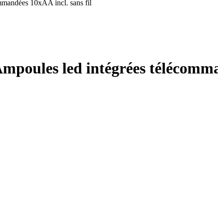
mandées 10xAA incl. sans fil
oules led intégrées télécomman