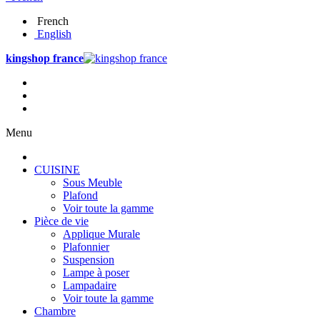
French
English
kingshop france
Menu
CUISINE
Sous Meuble
Plafond
Voir toute la gamme
Pièce de vie
Applique Murale
Plafonnier
Suspension
Lampe à poser
Lampadaire
Voir toute la gamme
Chambre