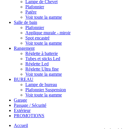
Lampe de Chevet
Plafonnier
Patère
Voir toute la gamme
Salle de bain
Plafonnier
Applique murale - miroir
Spot encastré
Voir toute la gamme
Rangement
Réglette à batterie
Tubes et sticks Led
Réglette Led
Réglette Ultra fine
Voir toute la gamme
BUREAU
Lampe de bureau
Plafonnier Suspension
Voir toute la gamme
Garage
Passage / Sécurité
Extérieur
PROMOTIONS
Accueil