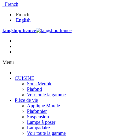
French
French
English
kingshop france
Menu
CUISINE
Sous Meuble
Plafond
Voir toute la gamme
Pièce de vie
Applique Murale
Plafonnier
Suspension
Lampe à poser
Lampadaire
Voir toute la gamme