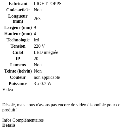
Fabricant
LIGHTTOPPS
Code article
Non
Longueur
263
(mm)
Largeur (mm)
9
Hauteur (mm)
4
Technologie
led
Tension
220 V
Culot
LED intégrée
IP
20
Lumens
Non
Teinte (kelvin)
Non
Couleur
non applicable
Puissance
3 x 0.7 W
Vidéo
Désolé, mais nous n'avons pas encore de vidéo disponible pour ce
produit !
Infos Complémentaires
Détails