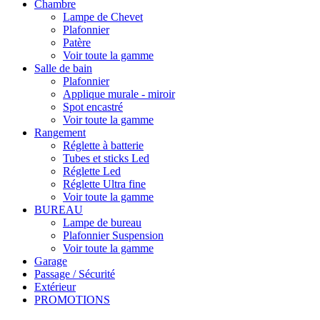
Chambre
Lampe de Chevet
Plafonnier
Patère
Voir toute la gamme
Salle de bain
Plafonnier
Applique murale - miroir
Spot encastré
Voir toute la gamme
Rangement
Réglette à batterie
Tubes et sticks Led
Réglette Led
Réglette Ultra fine
Voir toute la gamme
BUREAU
Lampe de bureau
Plafonnier Suspension
Voir toute la gamme
Garage
Passage / Sécurité
Extérieur
PROMOTIONS