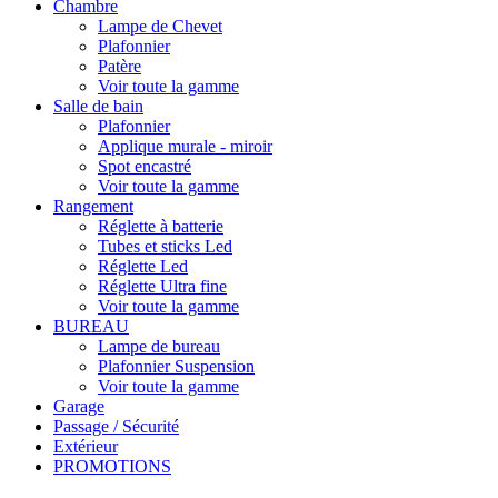
Chambre
Lampe de Chevet
Plafonnier
Patère
Voir toute la gamme
Salle de bain
Plafonnier
Applique murale - miroir
Spot encastré
Voir toute la gamme
Rangement
Réglette à batterie
Tubes et sticks Led
Réglette Led
Réglette Ultra fine
Voir toute la gamme
BUREAU
Lampe de bureau
Plafonnier Suspension
Voir toute la gamme
Garage
Passage / Sécurité
Extérieur
PROMOTIONS