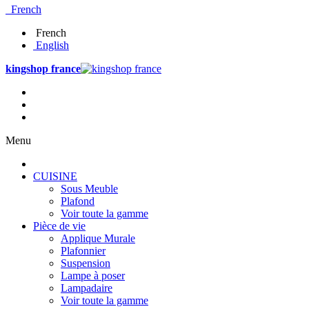
French
French
English
kingshop france
Menu
CUISINE
Sous Meuble
Plafond
Voir toute la gamme
Pièce de vie
Applique Murale
Plafonnier
Suspension
Lampe à poser
Lampadaire
Voir toute la gamme