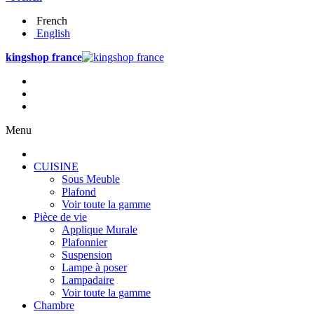
French
English
kingshop france
Menu
CUISINE
Sous Meuble
Plafond
Voir toute la gamme
Pièce de vie
Applique Murale
Plafonnier
Suspension
Lampe à poser
Lampadaire
Voir toute la gamme
Chambre