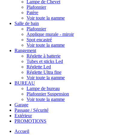
Lampe de Chevet
Plafonnier
Patère
Voir toute la gamme
Salle de bain
Plafonnier
Applique murale - miroir
Spot encastré
Voir toute la gamme
Rangement
Réglette à batterie
Tubes et sticks Led
Réglette Led
Réglette Ultra fine
Voir toute la gamme
BUREAU
Lampe de bureau
Plafonnier Suspension
Voir toute la gamme
Garage
Passage / Sécurité
Extérieur
PROMOTIONS
Accueil