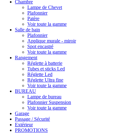
Chambre
Lampe de Chevet
Plafonnier
Patère
Voir toute la gamme
Salle de bain
Plafonnier
Applique murale - miroir
Spot encastré
Voir toute la gamme
Rangement
Réglette à batterie
Tubes et sticks Led
Réglette Led
Réglette Ultra fine
Voir toute la gamme
BUREAU
Lampe de bureau
Plafonnier Suspension
Voir toute la gamme
Garage
Passage / Sécurité
Extérieur
PROMOTIONS