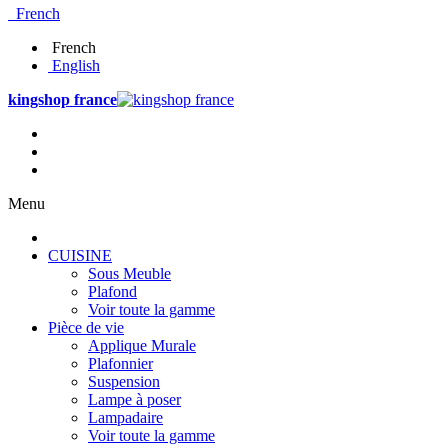
French
French
English
kingshop france
Menu
CUISINE
Sous Meuble
Plafond
Voir toute la gamme
Pièce de vie
Applique Murale
Plafonnier
Suspension
Lampe à poser
Lampadaire
Voir toute la gamme