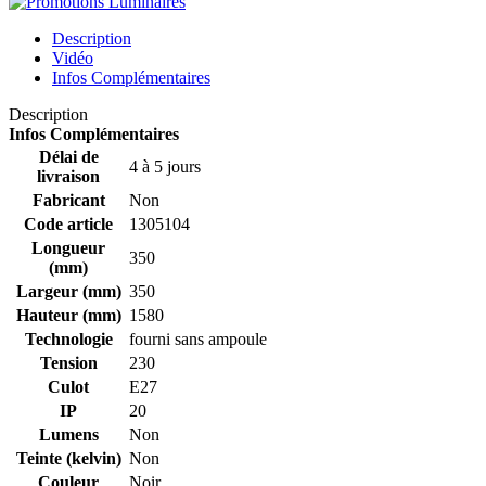
Description
Vidéo
Infos Complémentaires
Description
Infos Complémentaires
Délai de
4 à 5 jours
livraison
Fabricant
Non
Code article
1305104
Longueur
350
(mm)
Largeur (mm)
350
Hauteur (mm)
1580
Technologie
fourni sans ampoule
Tension
230
Culot
E27
IP
20
Lumens
Non
Teinte (kelvin)
Non
Couleur
Noir