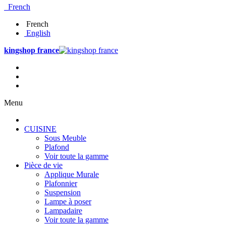
French
French
English
kingshop france
Menu
CUISINE
Sous Meuble
Plafond
Voir toute la gamme
Pièce de vie
Applique Murale
Plafonnier
Suspension
Lampe à poser
Lampadaire
Voir toute la gamme