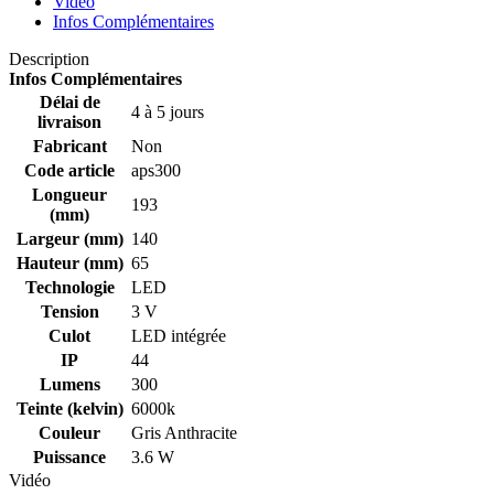
Vidéo
Infos Complémentaires
Description
Infos Complémentaires
Délai de
4 à 5 jours
livraison
Fabricant
Non
Code article
aps300
Longueur
193
(mm)
Largeur (mm)
140
Hauteur (mm)
65
Technologie
LED
Tension
3 V
Culot
LED intégrée
IP
44
Lumens
300
Teinte (kelvin)
6000k
Couleur
Gris Anthracite
Puissance
3.6 W
Vidéo