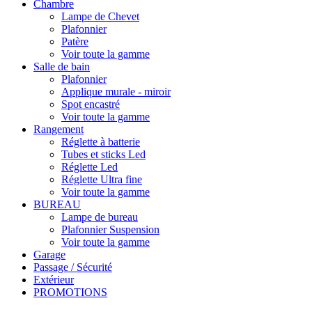
Chambre
Lampe de Chevet
Plafonnier
Patère
Voir toute la gamme
Salle de bain
Plafonnier
Applique murale - miroir
Spot encastré
Voir toute la gamme
Rangement
Réglette à batterie
Tubes et sticks Led
Réglette Led
Réglette Ultra fine
Voir toute la gamme
BUREAU
Lampe de bureau
Plafonnier Suspension
Voir toute la gamme
Garage
Passage / Sécurité
Extérieur
PROMOTIONS