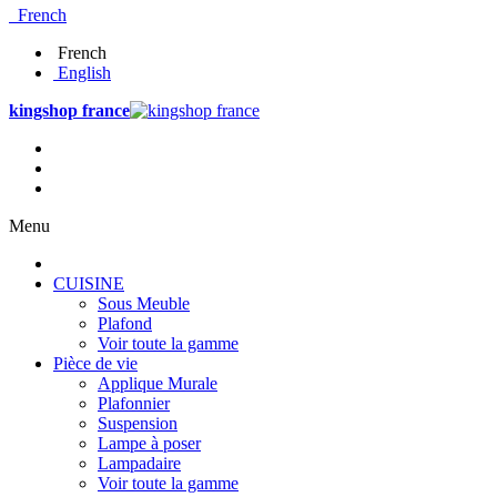
French
French
English
kingshop france
Menu
CUISINE
Sous Meuble
Plafond
Voir toute la gamme
Pièce de vie
Applique Murale
Plafonnier
Suspension
Lampe à poser
Lampadaire
Voir toute la gamme