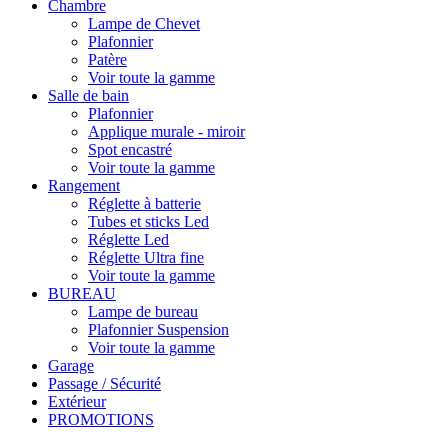
Chambre
Lampe de Chevet
Plafonnier
Patère
Voir toute la gamme
Salle de bain
Plafonnier
Applique murale - miroir
Spot encastré
Voir toute la gamme
Rangement
Réglette à batterie
Tubes et sticks Led
Réglette Led
Réglette Ultra fine
Voir toute la gamme
BUREAU
Lampe de bureau
Plafonnier Suspension
Voir toute la gamme
Garage
Passage / Sécurité
Extérieur
PROMOTIONS