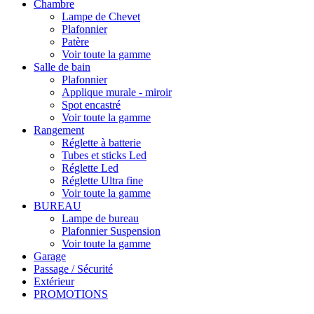
Chambre
Lampe de Chevet
Plafonnier
Patère
Voir toute la gamme
Salle de bain
Plafonnier
Applique murale - miroir
Spot encastré
Voir toute la gamme
Rangement
Réglette à batterie
Tubes et sticks Led
Réglette Led
Réglette Ultra fine
Voir toute la gamme
BUREAU
Lampe de bureau
Plafonnier Suspension
Voir toute la gamme
Garage
Passage / Sécurité
Extérieur
PROMOTIONS