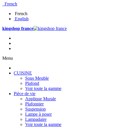
French
French
English
kingshop france
Menu
CUISINE
Sous Meuble
Plafond
Voir toute la gamme
Pièce de vie
Applique Murale
Plafonnier
Suspension
Lampe à poser
Lampadaire
Voir toute la gamme