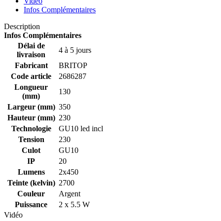
Vidéo
Infos Complémentaires
Description
Infos Complémentaires
Délai de
4 à 5 jours
livraison
Fabricant
BRITOP
Code article
2686287
Longueur
130
(mm)
Largeur (mm)
350
Hauteur (mm)
230
Technologie
GU10 led incl
Tension
230
Culot
GU10
IP
20
Lumens
2x450
Teinte (kelvin)
2700
Couleur
Argent
Puissance
2 x 5.5 W
Vidéo