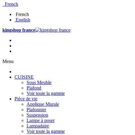
French
French
English
kingshop france
Menu
CUISINE
Sous Meuble
Plafond
Voir toute la gamme
Pièce de vie
Applique Murale
Plafonnier
Suspension
Lampe à poser
Lampadaire
Voir toute la gamme