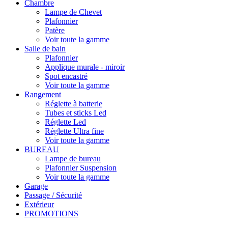
Chambre
Lampe de Chevet
Plafonnier
Patère
Voir toute la gamme
Salle de bain
Plafonnier
Applique murale - miroir
Spot encastré
Voir toute la gamme
Rangement
Réglette à batterie
Tubes et sticks Led
Réglette Led
Réglette Ultra fine
Voir toute la gamme
BUREAU
Lampe de bureau
Plafonnier Suspension
Voir toute la gamme
Garage
Passage / Sécurité
Extérieur
PROMOTIONS