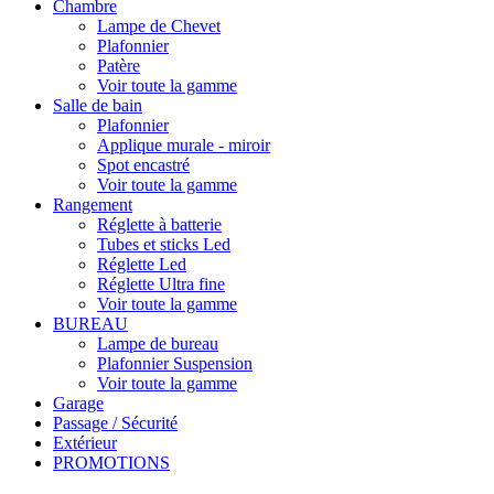
Chambre
Lampe de Chevet
Plafonnier
Patère
Voir toute la gamme
Salle de bain
Plafonnier
Applique murale - miroir
Spot encastré
Voir toute la gamme
Rangement
Réglette à batterie
Tubes et sticks Led
Réglette Led
Réglette Ultra fine
Voir toute la gamme
BUREAU
Lampe de bureau
Plafonnier Suspension
Voir toute la gamme
Garage
Passage / Sécurité
Extérieur
PROMOTIONS