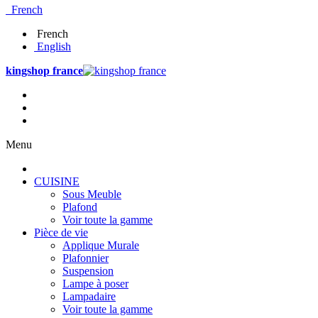
French
French
English
kingshop france
Menu
CUISINE
Sous Meuble
Plafond
Voir toute la gamme
Pièce de vie
Applique Murale
Plafonnier
Suspension
Lampe à poser
Lampadaire
Voir toute la gamme