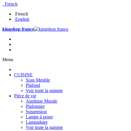
French
French
English
kingshop france
Menu
CUISINE
Sous Meuble
Plafond
Voir toute la gamme
Pièce de vie
Applique Murale
Plafonnier
Suspension
Lampe à poser
Lampadaire
Voir toute la gamme