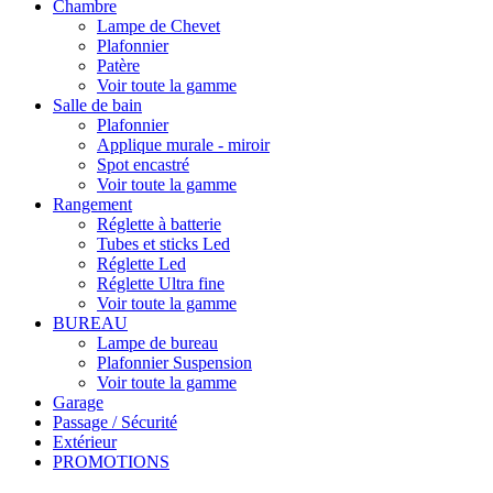
Chambre
Lampe de Chevet
Plafonnier
Patère
Voir toute la gamme
Salle de bain
Plafonnier
Applique murale - miroir
Spot encastré
Voir toute la gamme
Rangement
Réglette à batterie
Tubes et sticks Led
Réglette Led
Réglette Ultra fine
Voir toute la gamme
BUREAU
Lampe de bureau
Plafonnier Suspension
Voir toute la gamme
Garage
Passage / Sécurité
Extérieur
PROMOTIONS