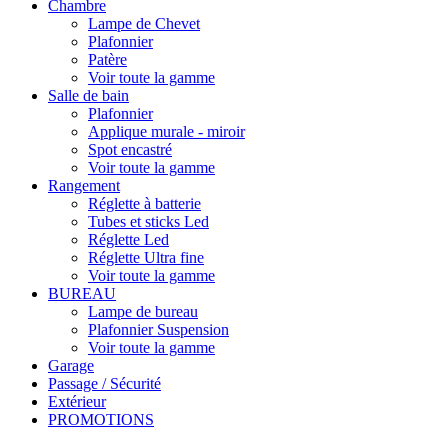
Chambre
Lampe de Chevet
Plafonnier
Patère
Voir toute la gamme
Salle de bain
Plafonnier
Applique murale - miroir
Spot encastré
Voir toute la gamme
Rangement
Réglette à batterie
Tubes et sticks Led
Réglette Led
Réglette Ultra fine
Voir toute la gamme
BUREAU
Lampe de bureau
Plafonnier Suspension
Voir toute la gamme
Garage
Passage / Sécurité
Extérieur
PROMOTIONS