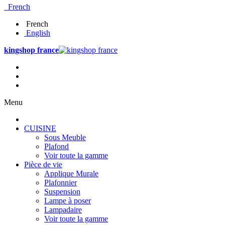
French
French
English
kingshop france
Menu
CUISINE
Sous Meuble
Plafond
Voir toute la gamme
Pièce de vie
Applique Murale
Plafonnier
Suspension
Lampe à poser
Lampadaire
Voir toute la gamme