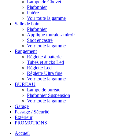
Lampe de Chevet
Plafonnier
Patère
Voir toute la gamme
Salle de bain
Plafonnier
Applique murale - miroir
Spot encastré
Voir toute la gamme
Rangement
Réglette à batterie
Tubes et sticks Led
Réglette Led
Réglette Ultra fine
Voir toute la gamme
BUREAU
Lampe de bureau
Plafonnier Suspension
Voir toute la gamme
Garage
Passage / Sécurité
Extérieur
PROMOTIONS
Accueil