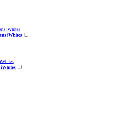
ens iWhites
 iWhites