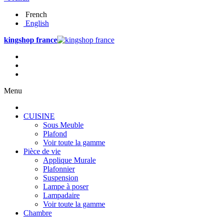
French
English
kingshop france
Menu
CUISINE
Sous Meuble
Plafond
Voir toute la gamme
Pièce de vie
Applique Murale
Plafonnier
Suspension
Lampe à poser
Lampadaire
Voir toute la gamme
Chambre