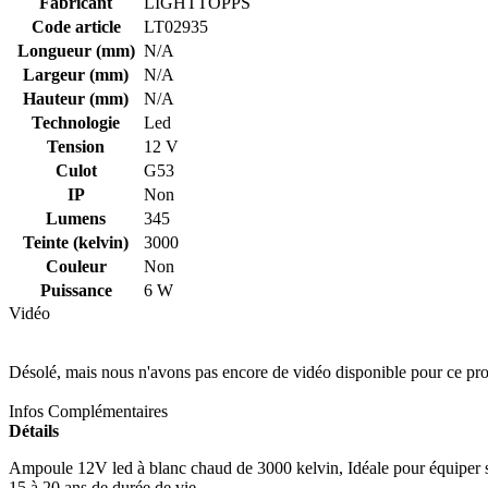
Fabricant
LIGHTTOPPS
Code article
LT02935
Longueur (mm)
N/A
Largeur (mm)
N/A
Hauteur (mm)
N/A
Technologie
Led
Tension
12 V
Culot
G53
IP
Non
Lumens
345
Teinte (kelvin)
3000
Couleur
Non
Puissance
6 W
Vidéo
Désolé, mais nous n'avons pas encore de vidéo disponible pour ce pro
Infos Complémentaires
Détails
Ampoule 12V led à blanc chaud de 3000 kelvin, Idéale pour équiper s
15 à 20 ans de durée de vie